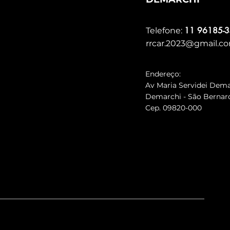
11 96185-
Telefone:
rrcar.2023@gmail.c
Endereço
:
Av Maria Servidei Dema
Demarchi - São Berna
Cep. 09820-000