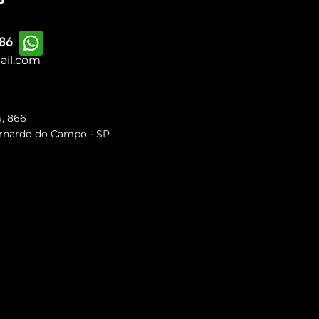
86
ail.com
a, 866
ernardo do Campo -
SP